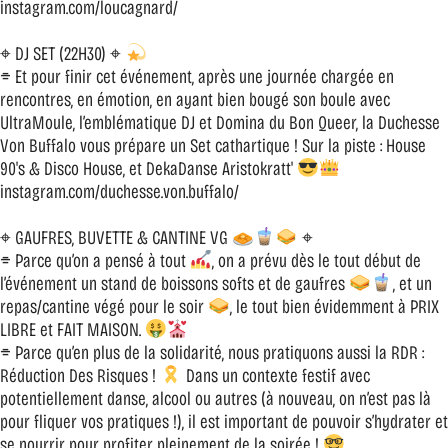
instagram.com/loucagnard/
⌖ DJ SET (22H30) ⌖
⌯ Et pour finir cet événement, après une journée chargée en
rencontres, en émotion, en ayant bien bougé son boule avec
UltraMoule, l’emblématique DJ et Domina du Bon Queer, la Duchesse
Von Buffalo vous prépare un Set cathartique ! Sur la piste : House
90's & Disco House, et DekaDanse Aristokratt'
instagram.com/duchesse.von.buffalo/
⌖ GAUFRES, BUVETTE & CANTINE VG
⌖
⌯ Parce qu’on a pensé à tout
, on a prévu dès le tout début de
l’événement un stand de boissons softs et de gaufres
, et un
repas/cantine végé pour le soir
, le tout bien évidemment à PRIX
LIBRE et FAIT MAISON.
⌯ Parce qu’en plus de la solidarité, nous pratiquons aussi la RDR :
Réduction Des Risques !
Dans un contexte festif avec
potentiellement danse, alcool ou autres (à nouveau, on n’est pas là
pour fliquer vos pratiques !), il est important de pouvoir s’hydrater et
se nourrir pour profiter pleinement de la soirée !