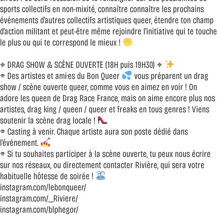
sports collectifs en non-mixité, connaître connaître les prochains
événements d’autres collectifs artistiques queer, étendre ton champ
d’action militant et peut-être même rejoindre l’initiative qui te touche
le plus ou qui te correspond le mieux !
⌖ DRAG SHOW & SCÈNE OUVERTE (18H puis 19H30) ⌖
⌯ Des artistes et ami·es du Bon Queer
vous préparent un drag
show / scène ouverte queer, comme vous en aimez en voir ! On
adore les queen de Drag Race France, mais on aime encore plus nos
artistes, drag king / queen / queer et freaks en tous genres ! Viens
soutenir la scène drag locale !
⌯ Casting à venir. Chaque artiste aura son poste dédié dans
l’événement.
⌯ Si tu souhaites participer à la scène ouverte, tu peux nous écrire
sur nos réseaux, ou directement contacter Rivière, qui sera votre
habituelle hôtesse de soirée !
instagram.com/lebonqueer/
instagram.com/__Riviere/
instagram.com/blphegor/