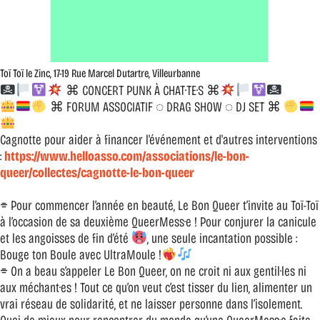
Toï Toï le Zinc, 17-19 Rue Marcel Dutartre, Villeurbanne
⌘ CONCERT PUNK À CHAT·TE·S ⌘
⌘ FORUM ASSOCIATIF ◌ DRAG SHOW ◌ DJ SET ⌘
Cagnotte pour aider à financer l'événement et d'autres interventions
:
https://www.helloasso.com/associations/le-bon-
queer/collectes/cagnotte-le-bon-queer
⌯ Pour commencer l’année en beauté, Le Bon Queer t’invite au Toï-Toï
à l’occasion de sa deuxième QueerMess·e ! Pour conjurer la canicule
et les angoisses de fin d’été
, une seule incantation possible :
Bouge ton Boule avec UltraMoule !
⌯ On a beau s’appeler Le Bon Queer, on ne croit ni aux gentil·les ni
aux méchant·es ! Tout ce qu’on veut c’est tisser du lien, alimenter un
vrai réseau de solidarité, et ne laisser personne dans l’isolement.