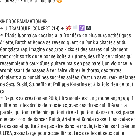
◌ 00H30 :: Fin de la musique
֎ PROGRAMMATION ֍
⌖ ULTRAMOULE (CONCERT, 21H) ⌖
⌯ Triade lyonnaise décalée à la frontière de plusieurs esthétiques,
Ariette, Butch et Konda se revendiquent du Punk à chat·te·s et du
Gangsista rap. Imagine des gros kicks et des snares qui claquent
tout droit sortis d’une bonne boîte à rythme, des riffs de violons qui
ressemblent à ceux d’une guitare mais en pas pareil, un violoncelle
vrombissant de basses à t'en faire vibrer le thorax, des textes
cinglants aux punchlines sucrées salées. C’est un savoureux mélange
de Sexy Sushi, Stupeflip et Philippe Katerine et à la fois rien de tout
ça.
⌯ Depuis sa création en 2018, Ultramoule est un groupe engagé, qui
milite pour les droits de tous·te·x·s, avec des titres qui libèrent la
parole, qui font réfléchir, qui font rire et qui font danser aussi, parce
que c’est cool de danser. Butch, Ariette et Konda cassent les codes et
les cases et quitte à ne pas être dans le moule, iels s’en sont créé un
ULTRA, assez large pour accueillir tout·e·x·s celles et ceux qui le