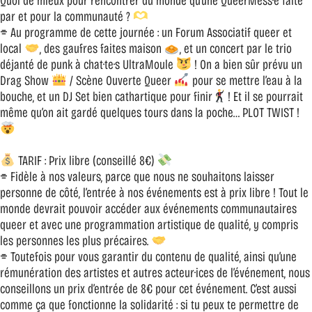
Quoi de mieux pour rencontrer du monde qu’une QueerMess·e faite
par et pour la communauté ?
⌯ Au programme de cette journée : un Forum Associatif queer et
local
, des gaufres faites maison
, et un concert par le trio
déjanté de punk à chat·te·s UltraMoule
! On a bien sûr prévu un
Drag Show
/ Scène Ouverte Queer
pour se mettre l’eau à la
bouche, et un DJ Set bien cathartique pour finir
! Et il se pourrait
même qu’on ait gardé quelques tours dans la poche… PLOT TWIST !
TARIF : Prix libre (conseillé 8€)
⌯ Fidèle à nos valeurs, parce que nous ne souhaitons laisser
personne de côté, l’entrée à nos événements est à prix libre ! Tout le
monde devrait pouvoir accéder aux événements communautaires
queer et avec une programmation artistique de qualité, y compris
les personnes les plus précaires.
⌯ Toutefois pour vous garantir du contenu de qualité, ainsi qu’une
rémunération des artistes et autres acteur·ices de l’événement, nous
conseillons un prix d’entrée de 8€ pour cet événement. C’est aussi
comme ça que fonctionne la solidarité : si tu peux te permettre de