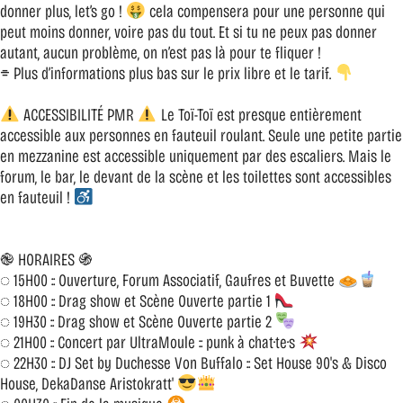
donner plus, let’s go !
cela compensera pour une personne qui
peut moins donner, voire pas du tout. Et si tu ne peux pas donner
autant, aucun problème, on n’est pas là pour te fliquer !
⌯ Plus d’informations plus bas sur le prix libre et le tarif.
ACCESSIBILITÉ PMR
Le Toï-Toï est presque entièrement
accessible aux personnes en fauteuil roulant. Seule une petite partie
en mezzanine est accessible uniquement par des escaliers. Mais le
forum, le bar, le devant de la scène et les toilettes sont accessibles
en fauteuil !
֎ HORAIRES ֍
◌ 15H00 :: Ouverture, Forum Associatif, Gaufres et Buvette
◌ 18H00 :: Drag show et Scène Ouverte partie 1
◌ 19H30 :: Drag show et Scène Ouverte partie 2
◌ 21H00 :: Concert par UltraMoule :: punk à chat·te·s
◌ 22H30 :: DJ Set by Duchesse Von Buffalo :: Set House 90's & Disco
House, DekaDanse Aristokratt'