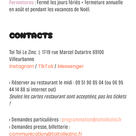
Fermetures
: Fermé les jours fériés + fermeture annuelle
en août et pendant les vacances de Noël.
CONTACTS
Toï Toï Le Zinc | 17-19 rue Marcel Dutartre 69100
Villeurbanne
/
/
Instagram
TikTok
Messenger
›
Réserver au restaurant le midi :
09 51 90 85 04 (ou 06 95
44 14 88 si internet out)
Seules les cartes restaurant sont acceptées, pas les tickets
!
›
Demandes particulières :
programmation@toitoilezinc.fr
›
Demandes presse, billetterie :
communication@toitoilezinc.fr