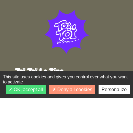
Toï Toï Le Zinc
This site uses cookies and gives you control over what you want
to activate
17-19 rue Marcel Dutartre,
OK, accept all
Deny all cookies
Personalize
69100 Villeurbanne
Horaires
Bar et salle de concert
du mardi au samedi
17h-01h